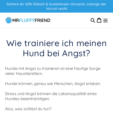
Direkt
W
Sichere dir 60% Rabatt & kostenlosen Versand, solange der
zum
ar
Vorrat reicht
Inhalt
e
n
k
or
b
Wie trainiere ich meinen
Hund bei Angst?
Hunde mit Angst zu trainieren ist eine häufige Sorge
vieler Haustiereltern.
Hunde können, genau wie Menschen, Angst erleben.
Stress und Angst können die Lebensqualität eines
Hundes beeinträchtigen.
Also, was solltest du tun?